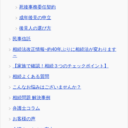
死後事務委任契約
成年後見の申立
後見人の選び方
民事信託
相続法改正情報~約40年ぶりに相続法が変わります
～
【家族で確認！相続３つのチェックポイント】
相続よくある質問
こんなお悩みはございませんか？
相続問題 解決事例
弁護士コラム
お客様の声