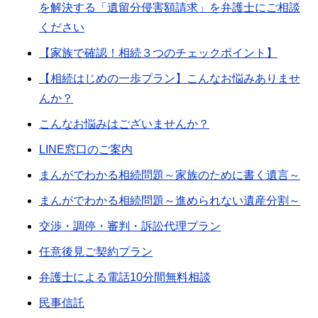
を解決する「遺留分侵害額請求」を弁護士にご相談
ください
【家族で確認！相続３つのチェックポイント】
【相続はじめの一歩プラン】こんなお悩みありませ
んか？
こんなお悩みはございませんか？
LINE窓口のご案内
まんがでわかる相続問題～家族のために書く遺言～
まんがでわかる相続問題～進められない遺産分割～
交渉・調停・審判・訴訟代理プラン
任意後見ご契約プラン
弁護士による電話10分間無料相談
民事信託