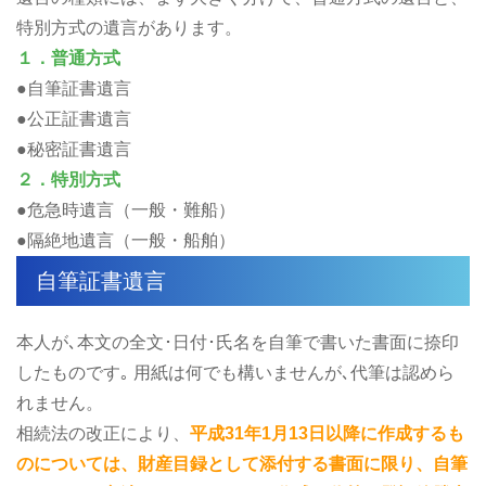
特別方式の遺言があります。
１．普通方式
●自筆証書遺言
●公正証書遺言
●秘密証書遺言
２．特別方式
●危急時遺言（一般・難船）
●隔絶地遺言（一般・船舶）
自筆証書遺言
本人が､本文の全文･日付･氏名を自筆で書いた書面に捺印
したものです｡ 用紙は何でも構いませんが､代筆は認めら
れません。
相続法の改正により、
平成31年1月13日以降に作成するも
のについては、財産目録として添付する書面に限り、自筆