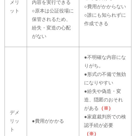
メリ
内容を実行できる
○費用がかからない
ット
○原本は公証役場に
○誰にも知られずに
保管されるため、
作成できる
紛失・変造の心配
がない
●不明確な内容にな
りがち。
●形式の不備で無効
になりやすい
●紛失や偽造・変
造、隠匿のおそれ
がある
（※）
デメ
●家庭裁判所での検
リッ
●費用がかかる
認手続が必要
ト
（※）