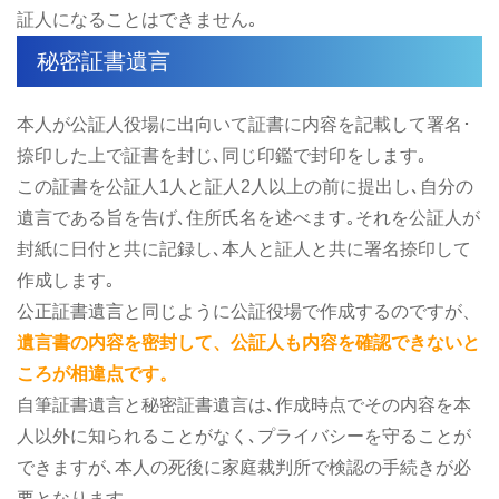
証人になることはできません｡
秘密証書遺言
本人が公証人役場に出向いて証書に内容を記載して署名･
捺印した上で証書を封じ､同じ印鑑で封印をします｡
この証書を公証人1人と証人2人以上の前に提出し､自分の
遺言である旨を告げ､住所氏名を述べます｡それを公証人が
封紙に日付と共に記録し､本人と証人と共に署名捺印して
作成します｡
公正証書遺言と同じように公証役場で作成するのですが、
遺言書の内容を密封して、公証人も内容を確認できないと
ころが相違点です。
自筆証書遺言と秘密証書遺言は､作成時点でその内容を本
人以外に知られることがなく､プライバシーを守ることが
できますが､本人の死後に家庭裁判所で検認の手続きが必
要となります｡