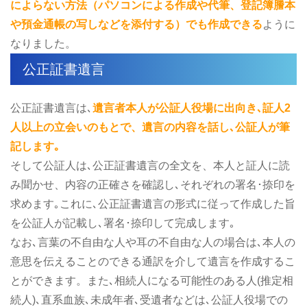
によらない方法（パソコンによる作成や代筆、登記簿謄本
や預金通帳の写しなどを添付する）でも作成できる
ように
なりました。
公正証書遺言
公正証書遺言は､
遺言者本人が公証人役場に出向き､証人2
人以上の立会いのもとで、遺言の内容を話し､公証人が筆
記します｡
そして公証人は､公正証書遺言の全文を、本人と証人に読
み聞かせ、内容の正確さを確認し､それぞれの署名･捺印を
求めます｡これに､公正証書遺言の形式に従って作成した旨
を公証人が記載し､署名･捺印して完成します｡
なお､言葉の不自由な人や耳の不自由な人の場合は､本人の
意思を伝えることのできる通訳を介して遺言を作成するこ
とができます。また､相続人になる可能性のある人(推定相
続人)､直系血族､未成年者､受遺者などは､公証人役場での