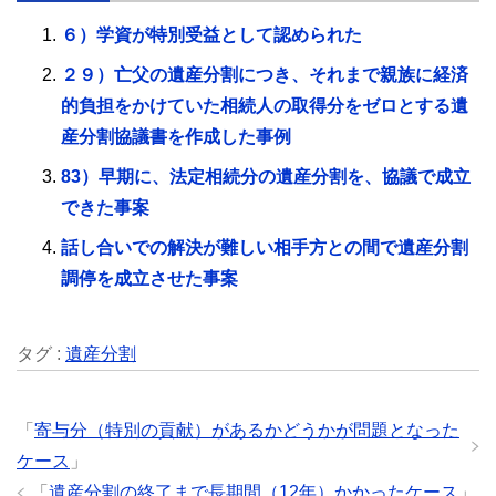
６）学資が特別受益として認められた
２９）亡父の遺産分割につき、それまで親族に経済
的負担をかけていた相続人の取得分をゼロとする遺
産分割協議書を作成した事例
83）早期に、法定相続分の遺産分割を、協議で成立
できた事案
話し合いでの解決が難しい相手方との間で遺産分割
調停を成立させた事案
タグ :
遺産分割
「
寄与分（特別の貢献）があるかどうかが問題となった
ケース
」
「
遺産分割の終了まで長期間（12年）かかったケース
」