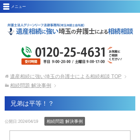
メニュー
遺産相続に強い埼玉の弁護士による相続相談
TOP
相続問題 解決事例
兄弟は平等！？
相続問題 解決事例
公開日:2024/04/19