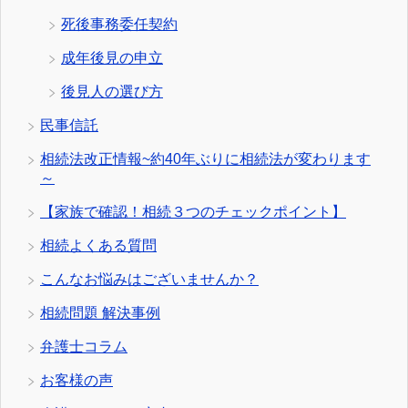
死後事務委任契約
成年後見の申立
後見人の選び方
民事信託
相続法改正情報~約40年ぶりに相続法が変わります
～
【家族で確認！相続３つのチェックポイント】
相続よくある質問
こんなお悩みはございませんか？
相続問題 解決事例
弁護士コラム
お客様の声