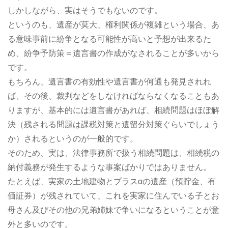
しかしながら、実はそうでもないのです。
というのも、遺産が莫大、権利関係が複雑という場合、あ
る意味事前に紛争となる可能性が高いと予想が出来るた
め、紛争予防策＝遺言書の作成がなされることが多いから
です。
もちろん、遺言書の有効性や遺言書が何通も発見されれ
ば、その後、裁判などをしなければならなくなることもあ
りますが、基本的には遺言書があれば、相続問題はほぼ解
決（残される問題は課税対策と遺留分対策ぐらいでしょう
か）されるというのが一般的です。
そのため、実は、法律事務所で扱う相続問題は、相続税の
納付義務が発生するような事案ばかりではありません。
たとえば、実家の土地建物とプラスαの遺産（預貯金、有
価証券）が残されていて、これを実家に住んでいる子とお
母さん及びその他の兄弟姉妹で争いになるということが意
外と多いのです。