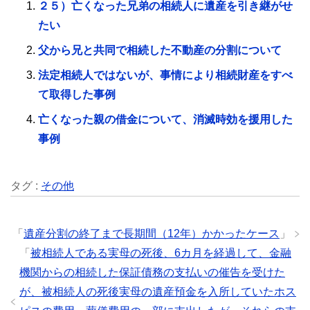
２５）亡くなった兄弟の相続人に遺産を引き継がせ
たい
父から兄と共同で相続した不動産の分割について
法定相続人ではないが、事情により相続財産をすべ
て取得した事例
亡くなった親の借金について、消滅時効を援用した
事例
タグ :
その他
「
遺産分割の終了まで長期間（12年）かかったケース
」
「
被相続人である実母の死後、6カ月を経過して、金融
機関からの相続した保証債務の支払いの催告を受けた
が、被相続人の死後実母の遺産預金を入所していたホス