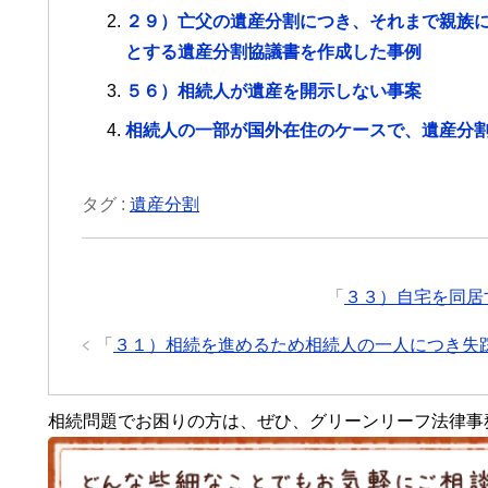
２９）亡父の遺産分割につき、それまで親族
とする遺産分割協議書を作成した事例
５６）相続人が遺産を開示しない事案
相続人の一部が国外在住のケースで、遺産分
タグ :
遺産分割
「
３３）自宅を同居
「
３１）相続を進めるため相続人の一人につき失
相続問題でお困りの方は、ぜひ、グリーンリーフ法律事