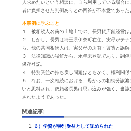
人求めたいという相談に、自ら利用している場合に
者に負担させた判例ありとの回答が不本意であった
本事例に学ぶこと
１ 被相続人名義の土地上での、長男貸店舗経営は
２ しかし、長男は埼玉県伊奈町在住、実母がテナ
ら、他の共同相続人は、実父母の所有・賃貸と誤解
３ 法律知識の誤解から、永年未登記であり、調停
保存登記。
４ 特別受益の持ち戻し問題はともかく、権利関係
５ なお、一次相続における、母からの相続分譲渡
いと思料され、依頼者長男は思い込みが強く、当該
されたようであった。
関連記事:
６）学資が特別受益として認められた