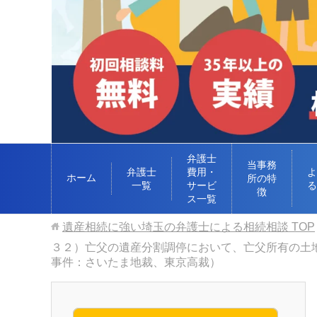
弁護士
当事務
弁護士
費用・
よ
ホーム
所の特
一覧
サービ
る
徴
ス一覧
遺産相続に強い埼玉の弁護士による相続相談
TOP
３２）亡父の遺産分割調停において、亡父所有の土
事件：さいたま地裁、東京高裁）