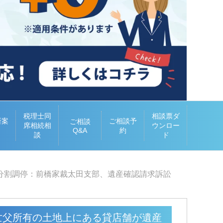
税理士同
相談票ダ
所案
ご相談予
ご相談
席相続相
ウンロー
Q&A
約
談
ド
分割調停：前橋家裁太田支部、遺産確認請求訴訟
亡父所有の土地上にある貸店舗が遺産