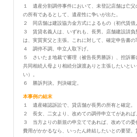
１ 遺産分割調停事件において、未登記店舗は亡父
の所有であるとして、遺産性に争いが出た。
２ 同店舗は建設協力金方式によるもの（初代賃借
３ 賃貸名義人は、いずれも、長男。店舗建設請負
は、実質実父と主張。これに対して、確定申告書の
４ 調停不調。申立人取下げ。
５ さいたま地裁で審理（被告長男勝訴）、控訴審
共同相続人母より相続分譲渡ありと主張したいとい
い）。
６ 勝訴判決。判決確定。
本事例の結末
１ 遺産確認訴訟で、貸店舗が長男の所有と確定。
２ 長女、二女より、改めての調停申立てがあれば
３ 当方よりの新規の申立てであれば、改めての委
費用がかかるなら、いったん終結したいとの要望。