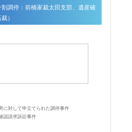
分割調停：前橋家裁太田支部、遺産確
高裁）
男に対して申立てられた調停事件
確認請求訴訟事件