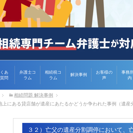
くあ
弁護士コ
相続税コ
お客様の
事務
解決事例
質問
ラム
ラム
声
内
相続問題 解決事例
地上にある貸店舗が遺産にあたるかどうか争われた事例（遺産
３２）亡父の遺産分割調停において、