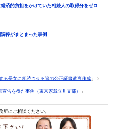
に経済的負担をかけていた相続人の取得分をゼロ
割調停がまとまった事例
する長女に相続させる旨の公正証書遺言作成
」
踪宣告を得た事例（東京家裁立川支部）
」
務所にご相談ください。