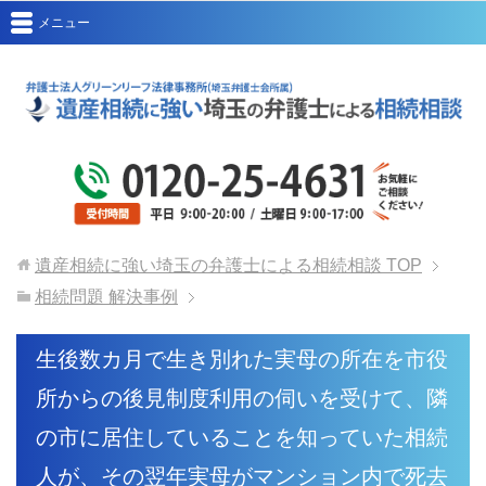
メニュー
遺産相続に強い埼玉の弁護士による相続相談
TOP
相続問題 解決事例
生後数カ月で生き別れた実母の所在を市役
所からの後見制度利用の伺いを受けて、隣
の市に居住していることを知っていた相続
人が、その翌年実母がマンション内で死去