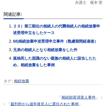
弁護士 榎本 誉
関連記事:
２３）第三順位の相続人の代襲相続人の相続放棄申
述受理申立をしたケース
68)相続放棄申述受理申立事件（熟慮期間経過後）
兄弟の相続人となり相続放棄をした件
孤独死した面識のない親族の相続人に該当したた
め、相続放棄をした事例
タグ :
相続放棄
「
相続財産清算人事件
」
「
裁判所から成年後見人に選任された事例
」