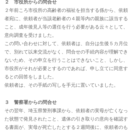
２ 市役所からの問合せ
２年前ころ市役所の高齢者の福祉を担当する係から、依頼
者宛に、依頼者が当該老齢者の４親等内の親族に該当する
こと、成年後見人等の選任を行う必要がある云々として、
意向調査を受けました。
この問い合わせに対して、依頼者は、自分は生後５カ月位
で、別れて以来交流がなく、問合せの手続内容が理解でき
ないため、その申立を行うことはできないこと、しかし、
市役所がそれが必要とするのであれば、申し立てに同意す
るとの回答をしました。
依頼者は、その手紙の写しを手元に置いていました。
３ 警察署からの問合せ
その翌年、埼玉県警刑事課から、依頼者の実母が亡くなっ
た状態で発見されたこと、遺体の引き取りの意向を確認す
る書面が、実母が死亡したとする２週間後に、依頼者のも