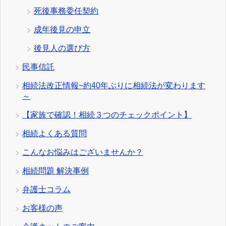
死後事務委任契約
成年後見の申立
後見人の選び方
民事信託
相続法改正情報~約40年ぶりに相続法が変わります
～
【家族で確認！相続３つのチェックポイント】
相続よくある質問
こんなお悩みはございませんか？
相続問題 解決事例
弁護士コラム
お客様の声