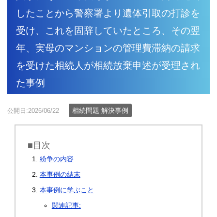
したことから警察署より遺体引取の打診を
受け、これを固辞していたところ、その翌
年、実母のマンションの管理費滞納の請求
を受けた相続人が相続放棄申述が受理され
た事例
相続問題 解決事例
公開日:2026/06/22
■目次
紛争の内容
本事例の結末
本事例に学ぶこと
関連記事: