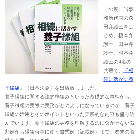
この度、当事
務所代表の森
田弁護士をは
じめ、榎本弁
護士、田中弁
護士、村本弁
護士の4名の
共著で、
『相
続に活かす養
子縁組』
（日本法令）を出版致しました。
養子縁組に関する法的枠組みといった基礎的な事柄から、
養子縁組の実際の実務がどのようになっているのか、養子
縁組の活用とそのポイントといった実践的な内容も盛り込
んでいます。養子縁組の実務を理解するのに欠かせない裁
判例から縁組時等に使う書式例（記載例）まで、巻末の資