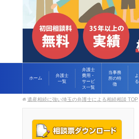
弁護士
当事務
弁護士
費用・
よ
ホーム
所の特
一覧
サービ
る
徴
ス一覧
遺産相続に強い埼玉の弁護士による相続相談
TOP