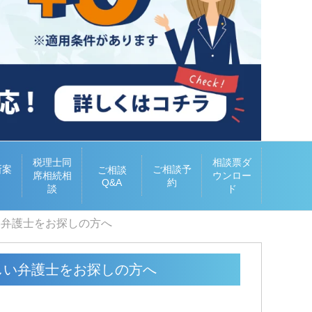
税理士同
相談票ダ
所案
ご相談予
ご相談
席相続相
ウンロー
Q&A
約
談
ド
い弁護士をお探しの方へ
しい弁護士をお探しの方へ