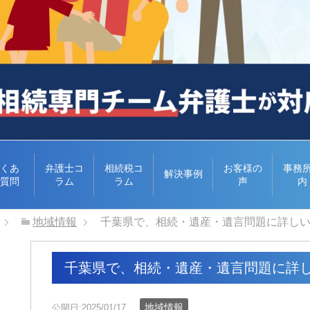
くあ
弁護士コ
相続税コ
お客様の
事務
解決事例
質問
ラム
ラム
声
内
地域情報
千葉県で、相続・遺産・遺言問題に詳し
千葉県で、相続・遺産・遺言問題に詳
地域情報
公開日:2025/01/17