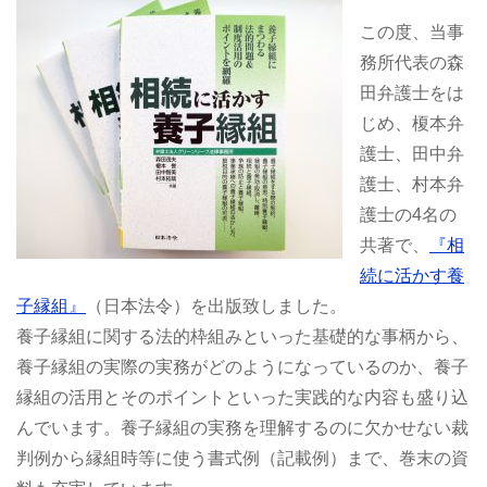
この度、当事
務所代表の森
田弁護士をは
じめ、榎本弁
護士、田中弁
護士、村本弁
護士の4名の
共著で、
『相
続に活かす養
子縁組』
（日本法令）を出版致しました。
養子縁組に関する法的枠組みといった基礎的な事柄から、
養子縁組の実際の実務がどのようになっているのか、養子
縁組の活用とそのポイントといった実践的な内容も盛り込
んでいます。養子縁組の実務を理解するのに欠かせない裁
判例から縁組時等に使う書式例（記載例）まで、巻末の資