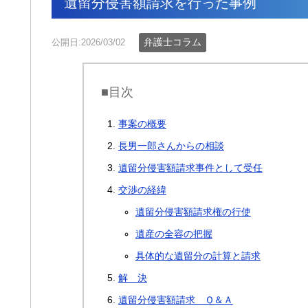
遺留分侵害額請求を行った事例
弁護士コラム
公開日:2026/03/02
■目次
事案の概要
長男一郎さんからの相談
遺留分侵害額請求事件として受任
交渉の経緯
遺留分侵害額請求権の行使
遺産の全容の把握
具体的な遺留分の計算と請求
解 決
遺留分侵害額請求 Ｑ＆Ａ