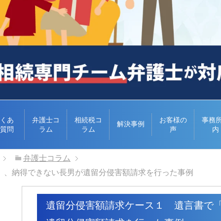
くあ
弁護士コ
相続税コ
お客様の
事務
解決事例
質問
ラム
ラム
声
内
弁護士コラム
」、納得できない長男が遺留分侵害額請求を行った事例
遺留分侵害額請求ケース１ 遺言書で