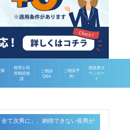
税理士同
相談票ダ
所案
ご相談予
ご相談
席相続相
ウンロー
Q&A
約
談
ド
「全て次男に」、納得できない長男が