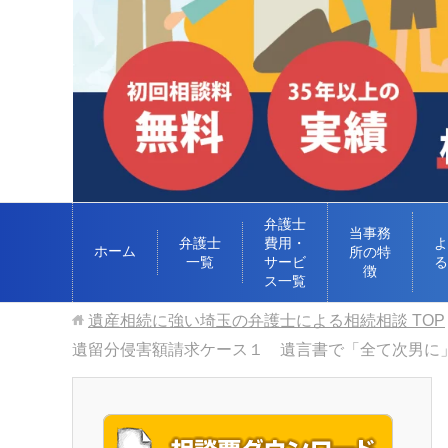
弁護士
当事務
弁護士
費用・
よ
ホーム
所の特
一覧
サービ
る
徴
ス一覧
遺産相続に強い埼玉の弁護士による相続相談
TOP
遺留分侵害額請求ケース１ 遺言書で「全て次男に