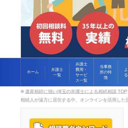
弁護士
当事務
弁護士
費用・
よ
ホーム
所の特
一覧
サービ
る
徴
ス一覧
遺産相続に強い埼玉の弁護士による相続相談
TOP
相続人が遠方に居住する中、オンラインを活用した