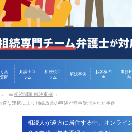
くあ
弁護士コ
相続税コ
お客様の
事務
解決事例
質問
ラム
ラム
声
内
相続問題 解決事例
迅速な連携により相続放棄の申述が無事受理された事例
相続人が遠方に居住する中、オンライ