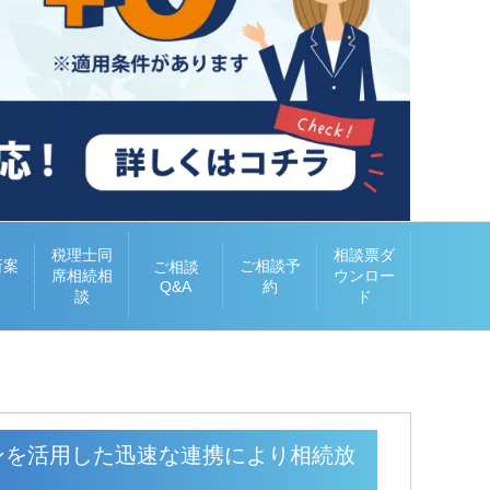
税理士同
相談票ダ
所案
ご相談予
ご相談
席相続相
ウンロー
Q&A
約
談
ド
ンを活用した迅速な連携により相続放