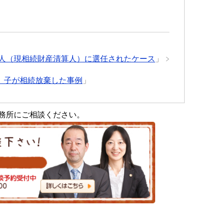
人（現相続財産清算人）に選任されたケース
」
、子が相続放棄した事例
」
務所にご相談ください。