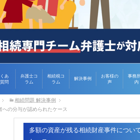
くあ
弁護士コ
相続税コ
お客様の
事務
解決事例
質問
ラム
ラム
声
内
相続問題 解決事例
者への分与が認められたケース
多額の資産が残る相続財産事件につい