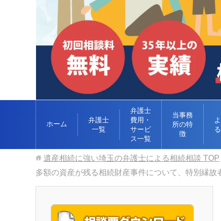
弁護士
当事務
弁護士
費用・
よ
ホーム
所の特
一覧
サービ
る
徴
ス一覧
遺産相続に強い埼玉の弁護士による相続相談
TOP
多額の資産が残る相続財産事件について、特別縁故