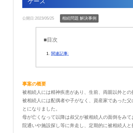
ケース
相続問題 解決事例
公開日:2023/05/25
■目次
関連記事:
事案の概要
被相続人には精神疾患があり、生前、両親以外との
被相続人には配偶者や子がなく、資産家であった父
とになりました。
母が亡くなって以降は叔父が被相続人の面倒をみて
院通いや施設探し等に奔走し、定期的に被相続人と