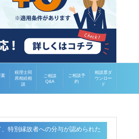
税理士同
相談票ダ
所案
ご相談予
ご相談
席相続相
ウンロー
Q&A
約
談
ド
て、特別縁故者への分与が認められた