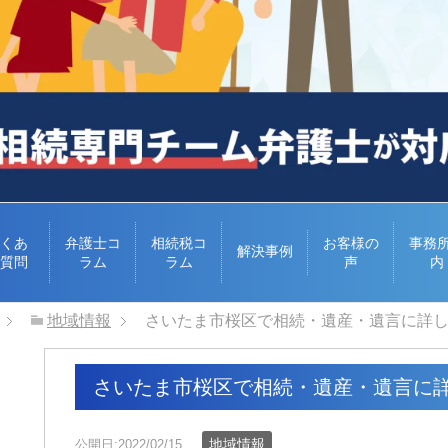
くあ
弁護士コ
相続税コ
お客様の
事務
解決事例
質問
ラム
ラム
声
内
地域情報
さいたま市桜区で相続・遺産・遺言に詳
さいたま市桜区で相続・遺産・遺言に
地域情報
公開日:2022/02/15