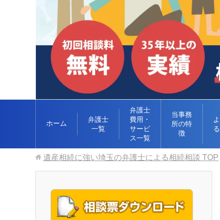
弁護士
当事務
弁護士
費用・
よ
ホーム
所の特
一覧
サービ
る
徴
ス一覧
遺産相続に強い埼玉の弁護士による相続相談
TOP