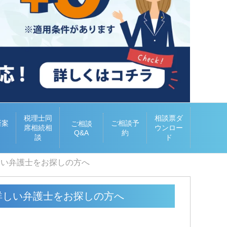
税理士同
相談票ダ
所案
ご相談予
ご相談
席相続相
ウンロー
Q&A
約
談
ド
しい弁護士をお探しの方へ
詳しい弁護士をお探しの方へ