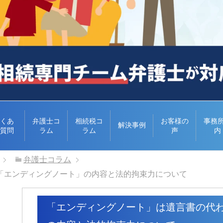
くあ
弁護士コ
相続税コ
お客様の
事務
解決事例
質問
ラム
ラム
声
内
弁護士コラム
「エンディングノート」の内容と法的拘束力について
「エンディングノート」は遺言書の代