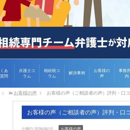
くあ
弁護士コ
相続税コ
お客様の
事務
解決事例
質問
ラム
ラム
声
内
お客様の声
お客様の声（ご相談者の声）評判・口
お客様の声（ご相談者の声）評判・口
お客様の声
公開日:2026/06/10