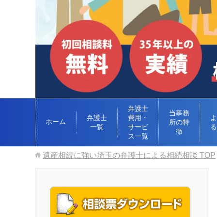
弁護士
当事務
弁護士
費用・
よ
ホーム
所の特
一覧
サービ
る
徴
ス一覧
遺産相続に強い埼玉の弁護士による相続相談
TOP