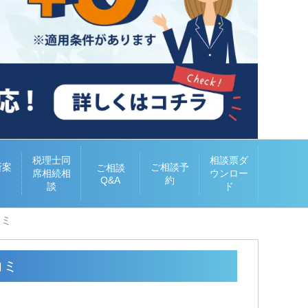
税理士同
相談票ダ
所案
ご相談予
ご相談
席相続相
ウンロー
Q&A
約
談
ド
コミ
コミ