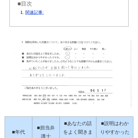
■目次
関連記事:
■あなたの話
■説明はわか
■担当弁
■年代
をよく聞きま
りやすかった
護士