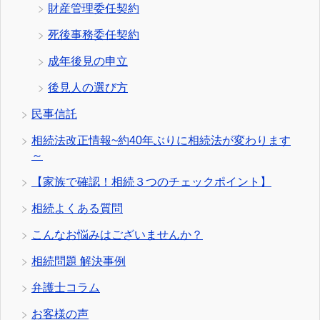
財産管理委任契約
死後事務委任契約
成年後見の申立
後見人の選び方
民事信託
相続法改正情報~約40年ぶりに相続法が変わります
～
【家族で確認！相続３つのチェックポイント】
相続よくある質問
こんなお悩みはございませんか？
相続問題 解決事例
弁護士コラム
お客様の声