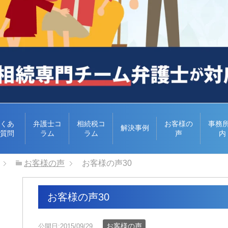
くあ
弁護士コ
相続税コ
お客様の
事務
解決事例
質問
ラム
ラム
声
内
お客様の声
お客様の声30
お客様の声30
お客様の声
公開日:2015/09/29