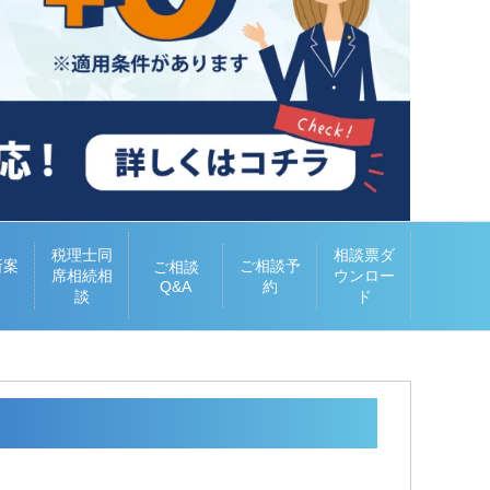
税理士同
相談票ダ
所案
ご相談予
ご相談
席相続相
ウンロー
Q&A
約
談
ド