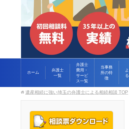
弁護士
当事務
弁護士
費用・
よ
ホーム
所の特
一覧
サービ
る
徴
ス一覧
遺産相続に強い埼玉の弁護士による相続相談
TOP