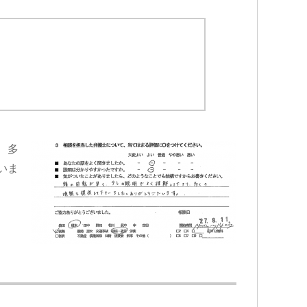
、多
いま