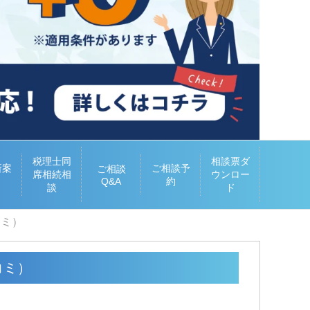
税理士同
相談票ダ
所案
ご相談予
ご相談
席相続相
ウンロー
Q&A
約
談
ド
コミ）
コミ）