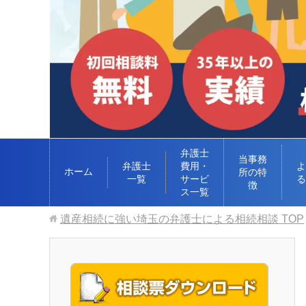
弁護士
当事務
弁護士
費用・
よ
ホーム
所の特
一覧
サービ
る
徴
ス一覧
遺産相続に強い埼玉の弁護士による相続相談
TOP