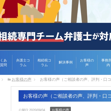
くあ
弁護士コ
相続税コ
お客様の
事務
解決事例
質問
ラム
ラム
声
内
お客様の声
お客様の声（ご相談者の声、評判・口
お客様の声（ご相談者の声、評判・口
お客様の声
公開日:2020/09/04