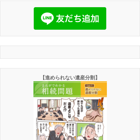
【進められない遺産分割】