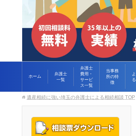
弁護士
当事務
弁護士
費用・
よ
ホーム
所の特
一覧
サービ
る
徴
ス一覧
遺産相続に強い埼玉の弁護士による相続相談
TOP