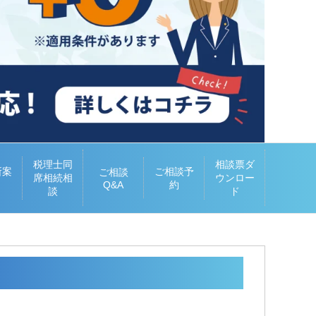
税理士同
相談票ダ
所案
ご相談予
ご相談
席相続相
ウンロー
Q&A
約
談
ド