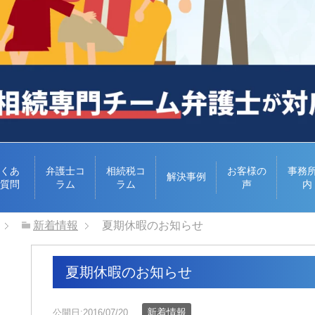
くあ
弁護士コ
相続税コ
お客様の
事務
解決事例
質問
ラム
ラム
声
内
新着情報
夏期休暇のお知らせ
夏期休暇のお知らせ
新着情報
公開日:2016/07/20